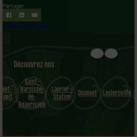
Partager:
REVENIR AU RÉPERTOIRE
Découvrez nos
1
8
mu
Saint-
-
Narcisse-
Laurier-
S
nicipalités
Dosquet
Leclercville
it
de-
Station
Apol
Beaurivage
…