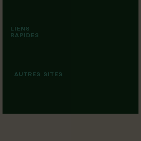
cookies
Événements
Territoire
Tops idées
LIENS
Cartes et
RAPIDES
brochures
Guide de
marque
AUTRES SITES
MRC Lotbinière
Goûtez Lotbinière