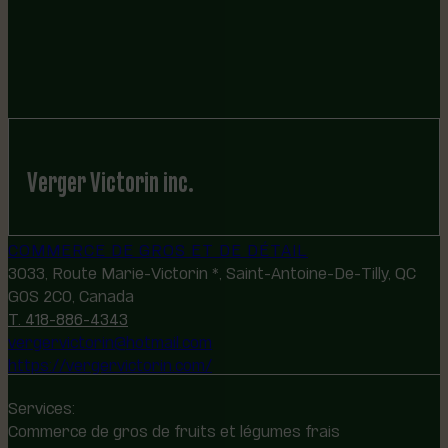
Verger Victorin inc.
COMMERCE DE GROS ET DE DÉTAIL
3033, Route Marie-Victorin *, Saint-Antoine-De-Tilly, QC
G0S 2C0, Canada
T. 418-886-4343
vergervictorin@hotmail.com
https://vergervictorin.com/
Services:
Commerce de gros de fruits et légumes frais