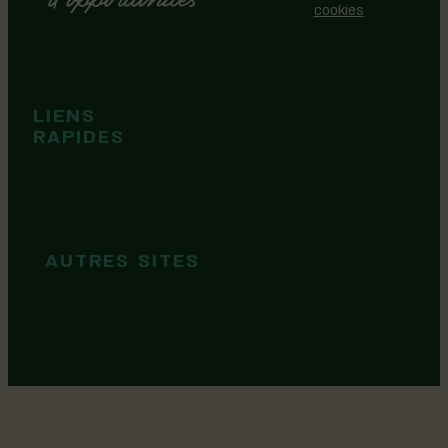
cookies
Événements
Territoire
Tops idées
LIENS
Cartes et
RAPIDES
brochures
Guide de
marque
AUTRES SITES
MRC Lotbinière
Goûtez Lotbinière