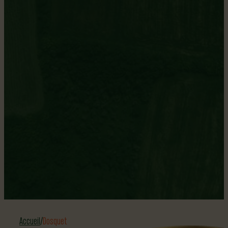
Dosquetois.oise
Population
974
Superficie
64,57
Accueil
Dosquet