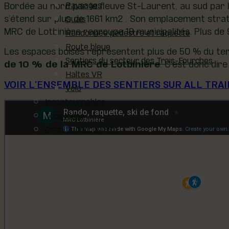
Bordée au nord par le fleuve St-Laurent, au sud par le
Paysages
s’étend sur plus de 1661 km2 . Son emplacement straté
Quais
MRC de Lotbinière regroupe 18 municipalités. Plus de
Randonnée pédestre et raquette
Route bleue
Les espaces boisés représentent plus de 50 % du ter
Sentiers du secteur des Trois-Fourches
de 10 % de la MRC de Lotbinière
. C’est donc dir
Haltes VR
VOIR L'ENSEMBLE DES SENTIERS SUR ALL TRAI
Vélo
Incontournables
Tops idées
Circuits découverte