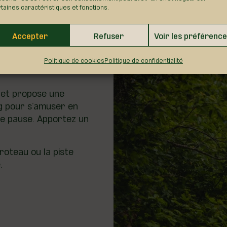
taines caractéristiques et fonctions.
Accepter
Refuser
Voir les préférenc
Politique de cookies
Politique de confidentialité
RE
e et propose une
ng pour s’amuser en
ne pause. Apportez un
roteau ou la piste
.