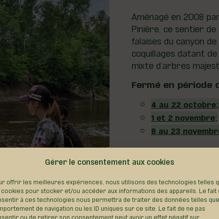
Aménagé en 2008 par 
Pinière, ce sentier de
falaises du canyon de 
coquillages datant de
mixte d’arbres majest
Fermé en période 
4 au 22 octobre
1 et 2 novembre;
8 au 23 novembr
Accès gratuit par le P
Difficulté : intermédiai
Gérer le consentement aux cookies
Longueur : 4.5 km (lin
r offrir les meilleures expériences, nous utilisons des technologies telles 
🌸☀️🍂❄️|🐕
 cookies pour stocker et/ou accéder aux informations des appareils. Le fait
sentir à ces technologies nous permettra de traiter des données telles que
LIEN VERS «ALLTRAILS»
portement de navigation ou les ID uniques sur ce site. Le fait de ne pas
sentir ou de retirer son consentement peut avoir un effet négatif sur