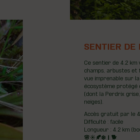
SENTIER DE 
Ce sentier de 4.2 km 
champs, arbustes et fo
vue imprenable sur l
écosystème protégé de
(dont la Perdrix grise
neiges).
Accès gratuit par le 4
Difficulté : facile
Longueur : 4.2 km (bo
🌸☀️🍂❄️ | 🐕