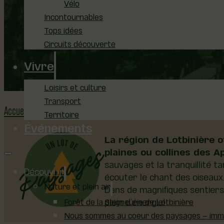
Vélo
Incontournables
Tops idées
VENEZ RESPIRER L'AIR DE LOTBINIÈR
Circuits découverte
Vivre
Loisirs et culture
Transport
Accueil
Randonnée pédestre et raquette
Territoire
Événements
La région de Lotbinière 
plaines ou collines des A
sauvages et la tranquillité t
Découvrir
écouter le chant des oiseaux
Nature et plein air
Dans de magnifiques sentiers 
plein d’énergie!
Forêt de la Seigneurie de Lotbinière
Nous sommes au coeur des paysages – immer