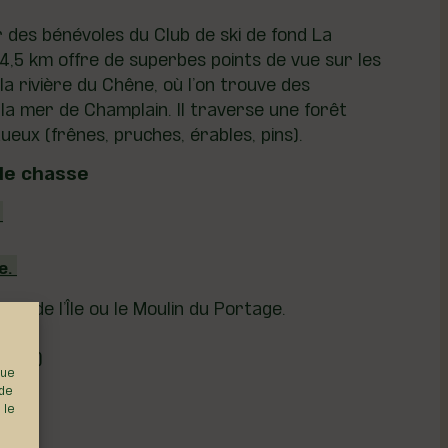
des bénévoles du Club de ski de fond La
 4,5 km offre de superbes points de vue sur les
la rivière du Chêne, où l’on trouve des
 la mer de Champlain. Il traverse une forêt
ueux (frênes, pruches, érables, pins).
de chasse
;
e.
arc de l’Île ou le Moulin du Portage.
re
éaire)
que
 de
 le