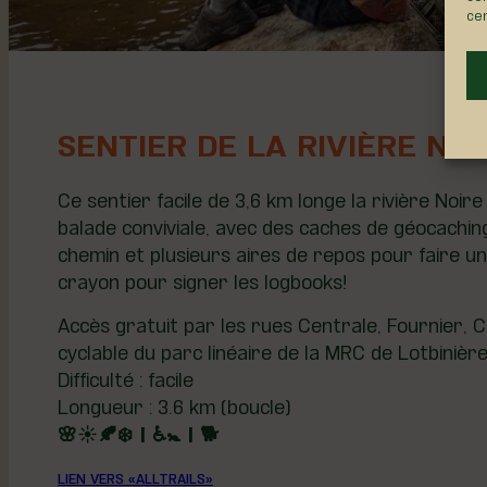
cer
SENTIER DE LA RIVIÈRE NOI
Ce sentier facile de 3,6 km longe la rivière Noir
balade conviviale, avec des caches de géocachi
chemin et plusieurs aires de repos pour faire u
crayon pour signer les logbooks!
Accès gratuit par les rues Centrale, Fournier, C
cyclable du parc linéaire de la MRC de Lotbinière
Difficulté : facile
Longueur : 3.6 km (boucle)
🌸☀️🍂❄️ | ♿🚼 | 🐕
LIEN VERS «ALLTRAILS»