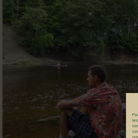
Pou
les
con
com
con