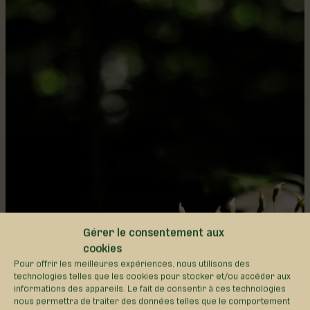
Gérer le consentement aux
cookies
Pour offrir les meilleures expériences, nous utilisons des
SENTIERS DU SECTEUR DES
technologies telles que les cookies pour stocker et/ou accéder aux
informations des appareils. Le fait de consentir à ces technologies
TROIS-FOURCHES
nous permettra de traiter des données telles que le comportement
Les sentiers du secteur des Trois-Fourches,