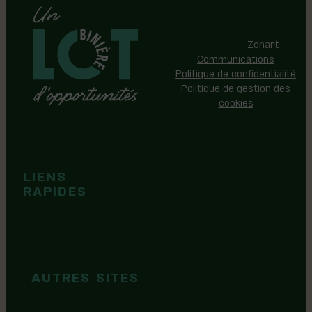
Région de Lotbinière © 2026 -
Tous droits réservés |
Réalisation:
Zonart
Communications
Politique de confidentialité
Politique de gestion des
cookies
Événements
Territoire
Tops idées
LIENS
Cartes et
RAPIDES
brochures
Guide de
marque
AUTRES SITES
MRC Lotbinière