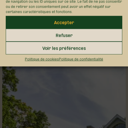
de navigation ou les ID uniques sur ce site. Le fait de ne pas consentir
nichés au cœur de la Forêt de la Seigneurie de
ou de retirer son consentement peut avoir un effet négatif sur
certaines caractéristiques et fonctions.
Lotbinière, dévoilent un savant mélange de
nature et d’histoire locale, dans un cadre
Accepter
empreint de calme et de sérénité. Suivez le cours
paisible de la rivière du Chêne et prenez le temps
Refuser
de faire une pause dans l’une des…
Voir les préférences
DÉCOUVRIR CE PAYSAGE
Politique de cookies
Politique de confidentialité