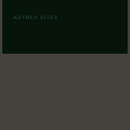
marque
AUTRES SITES
MRC Lotbinière
Goûtez Lotbinière