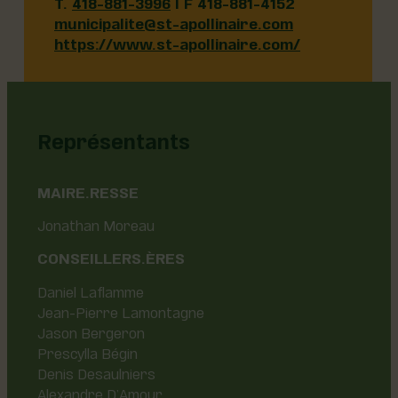
T.
418-881-3996
| F 418-881-4152
municipalite@st-apollinaire.com
https://www.st-apollinaire.com/
Représentants
MAIRE.RESSE
Jonathan Moreau
CONSEILLERS.ÈRES
Daniel Laflamme
Jean-Pierre
Lamontagne
Jason Berg
eron
Prescylla
Bégin
Denis
Desaulni
ers
Alexandre D’Amour