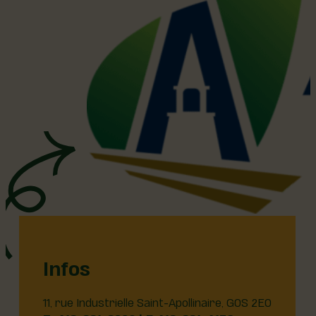
Infos
11, rue Industrielle Saint-Apollinaire, G0S 2E0