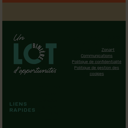
Région de Lotbinière © 2026 -
Tous droits réservés |
Réalisation:
Zonart
Communications
Politique de confidentialité
Politique de gestion des
cookies
Événements
Territoire
Tops idées
LIENS
Cartes et
RAPIDES
brochures
Guide de