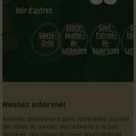
Voir d'autres
municipalités
Sainte-
Saint-
Saint-
Sainte-
Agathe-
Patrice-
Édouard-
Dosq
Croix
de-
de-
de-
Lotbinière
Beaurivage
Lotbinière
…
Restez informé!
Recevez directement dans votre boîte courriel
des idées de sorties, des activités à ne pas