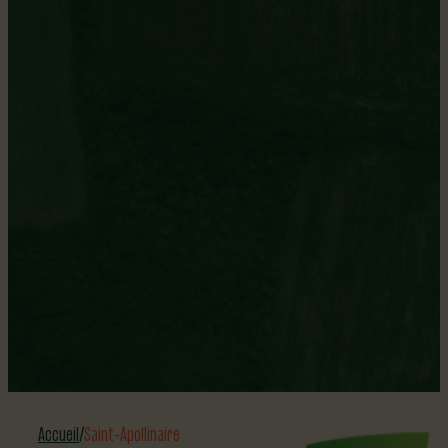
Apollinairois.oise
Population
8 116
Superficie
98,17
Accueil
Saint-Apollinaire