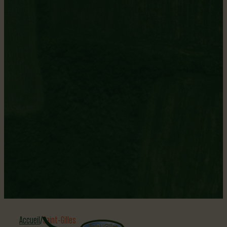
Gillois.oise
Population
2 914
Superficie
180,80
Accueil
Saint-Gilles