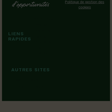
cookies
Événements
Territoire
Tops idées
LIENS
Cartes et
RAPIDES
brochures
Guide de
marque
AUTRES SITES
MRC Lotbinière
Goûtez Lotbinière