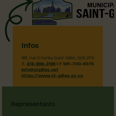
Infos
165, rue O’Hurley Saint-Gilles, G0S 2P0
T.
418-888-3198
| F 581-700-6076
info@stgilles.net
https://www.st-gilles.qc.ca
Représentants