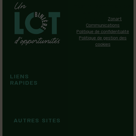
Région de Lotbinière © 2026 -
Tous droits réservés |
Réalisation:
Zonart
Communications
Politique de confidentialité
Politique de gestion des
cookies
Événements
Territoire
Tops idées
LIENS
Cartes et
RAPIDES
brochures
Guide de
marque
AUTRES SITES
MRC Lotbinière