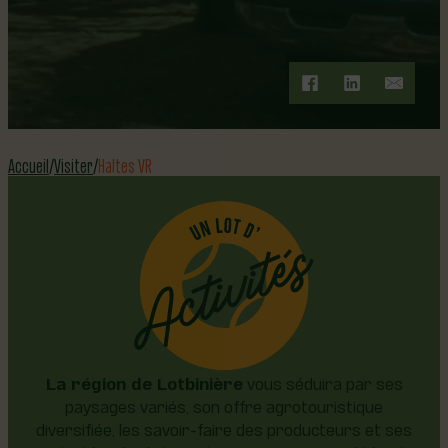
Accueil
Visiter
Haltes VR
La région de Lotbinière
vous séduira par ses
paysages variés, son offre agrotouristique
diversifiée, les savoir-faire des producteurs et ses