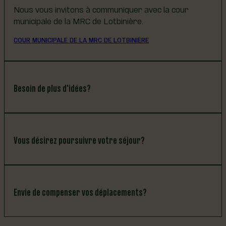
Nous vous invitons à communiquer avec la cour
municipale de la MRC de Lotbinière.
COUR MUNICIPALE DE LA MRC DE LOTBINIÈRE
Besoin de plus d'idées?
D’autres lieux sont prêts à vous accueillir et à vous
Vous désirez poursuivre votre séjour?
offrir une expérience touristique unique!
LES CAMPING DE LA RÉGION
LE RÉSEAU TERROIR À VR - TEREGO
HALTE DE LA RÉGION DE THETFORD
Connaissez-vous l’application gratuite Arrêts Nuitée
Envie de compenser vos déplacements?
VR? Un outil gratuit et précieux pour les voyageurs
nomades!
ARRÊT NUITÉE VR