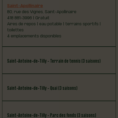
Saint-Apollinaire
80, rue des Vignes, Saint-Apollinaire
418 881-3996 | Gratuit
Aires de repos | eau potable | terrains sportifs |
toilettes
4 emplacements disponibles
Saint-Antoine-de-Tilly - Terrain de tennis (3 saisons)
Saint-Antoine-de-Tilly
Saint-Antoine-de-Tilly - Quai (3 saisons)
Route Marie-Victorin, Saint-Antoine-de-Tilly
418 886-2441 | Gratuit
Aires de repos | eau potable | module de jeux pour
enfants | terrains sportifs | toilettes
Saint-Antoine-de-Tilly
3 emplacements disponibles (sur gazon)
Saint-Antoine-de-Tilly - Parc des fonds (3 saisons)
Chemin du Quai, Saint-Antoine-de-Tilly