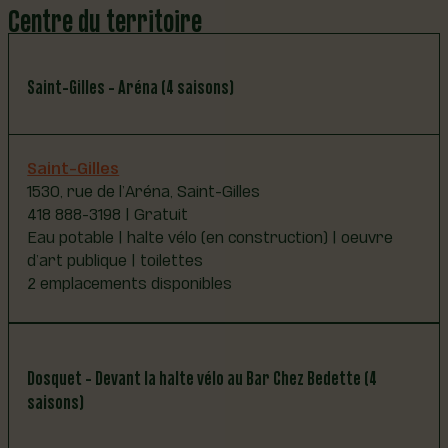
Centre du territoire
Saint-Patrice-de-Beaurivage
477, rue Principale, Saint-Patrice-de-Beaurivage
418 596-2362 | Gratuit
Saint-Gilles - Aréna (4 saisons)
Aires de repos | halte vélo (en construction) | oeuvre
d’art publique
2 emplacements disponibles
Saint-Gilles
1530, rue de l’Aréna, Saint-Gilles
418 888-3198 | Gratuit
Eau potable | halte vélo (en construction) | oeuvre
d’art publique | toilettes
2 emplacements disponibles
Dosquet - Devant la halte vélo au Bar Chez Bedette (4
saisons)