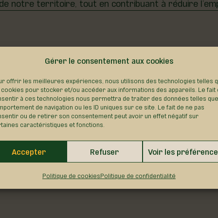
r de notre territoire, tout en contribuant à réduire l’e
Gérer le consentement aux cookies
r offrir les meilleures expériences, nous utilisons des technologies telles 
 cookies pour stocker et/ou accéder aux informations des appareils. Le fait
es déplacements sereins du lundi au vendredi vers Sai
sentir à ces technologies nous permettra de traiter des données telles que
portement de navigation ou les ID uniques sur ce site. Le fait de ne pas
ts et les travailleurs, alliant praticité, économie et re
sentir ou de retirer son consentement peut avoir un effet négatif sur
taines caractéristiques et fonctions.
Accepter
Refuser
Voir les préférenc
Politique de cookies
Politique de confidentialité