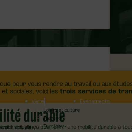
que pour vous rendre au travail ou aux étude
et sociales, voici les
trois services de tra
Vivre
Événements
ilité durable
Loisirs et culture
Transport
Territoire
lectif, est conçu pour offrir une mobilité durable à tou
sion virtuelle