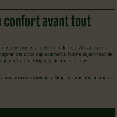
e confort avant tout
 de Lotbinière. Vous avez besoin de vous rendre à
sition du lundi au vendredi, de 7 h à 17 h, pour
ec aisance.
es personnes à mobilité réduite. Qu’il s’agisse de
mpagner dans vos déplacements. Notre objectif est de
dance et de participer pleinement à la vie
 vos besoins individuels. Simplifiez vos déplacements