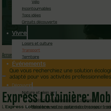
Vélo
VOTRE MOBILITÉ ASSURÉE
Incontournables
Tops idées
Circuits découverte
Vivre
Loisirs et culture
Transport
Accueil
Transport
Territoire
Événements
Que vous recherchiez une solution écologi
adapté pour vos activités professionnelles 
Découvrir
Express Lotbinière: Mob
Nature et plein air
Forêt de la Seigneurie de Lotbinière
L’
Express Lotbinière
, votre option de transport col
Nous sommes au coeur des paysages – immer