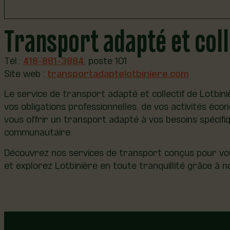
Transport adapté et coll
Notre service d’Express Taxi est là pour vous emme
Laurier-Station, Saint-Agapit, Saint-Apollinaire, Sa
Tél.:
418-881-3884
, poste 101
vous transporter en toute commodité. Faites confia
Site web :
transportadaptelotbiniere.com
Tél.:
418-881-3884
, poste 101
Le service de transport adapté et collectif de Lotbin
Site web :
express-lotbiniere.com
vos obligations professionnelles, de vos activités é
vous offrir un transport adapté à vos besoins spécifi
communautaire.
Découvrez nos services de transport conçus pour vous 
et explorez Lotbinière en toute tranquillité grâce à