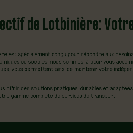
ectif de Lotbinière: Votr
ner où vous le souhaitez à partir des 18 municipalités
int-Flavien ou Sainte-Croix? Nos taxis sont à votre dispo
nce à notre service de taxi pour explorer la région av
ière est spécialement conçu pour répondre aux besoins d
conomiques ou sociales, nous sommes là pour vous acco
ques, vous permettant ainsi de maintenir votre indépen
offrir des solutions pratiques, durables et adaptées à
 notre gamme complète de services de transport.