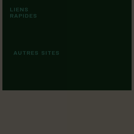
Territoire
Tops idées
LIENS
Cartes et
RAPIDES
brochures
Guide de
marque
AUTRES SITES
MRC Lotbinière
Goûtez Lotbinière