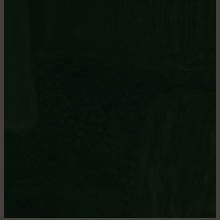
Gentilé
Issoudunois.oise
Population
911
Superficie
60,78