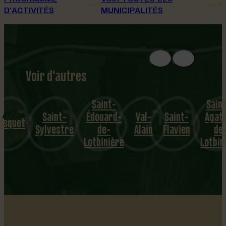
D'ACTIVITÉS
MUNICIPALITÉS
Voir d'autres
municipalités
Saint-
Sainte-
Saint-
Édouard-
Val-
Saint-
Agathe
quet
Sylvestre
de-
Alain
Flavien
de-
Lotbinière
Lotbiniè
…