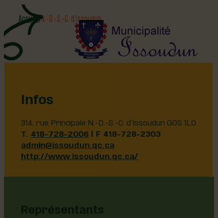
Accueil
N.-D.-S.-C. d’Issoudun
Infos
314, rue Principale N.-D.-S.-C. d’Issoudun G0S 1L0
T.
418-728-2006
| F 418-728-2303
admin@issoudun.qc.ca
http://www.issoudun.qc.ca/
Représentants