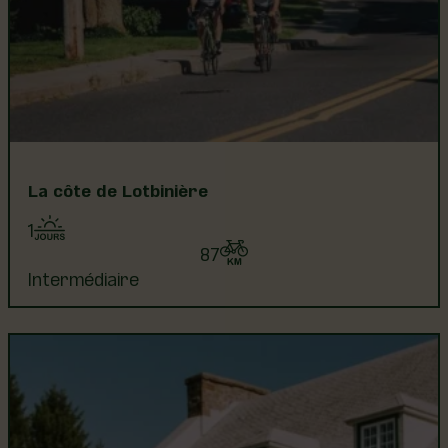
La côte de Lotbinière
1
87
Intermédiaire