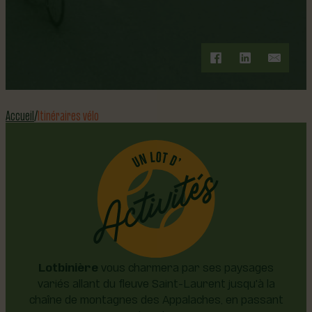
Accueil
Itinéraires vélo
Lotbinière
vous charmera par ses paysages
variés allant du fleuve Saint-Laurent jusqu'à la
chaîne de montagnes des Appalaches, en passant