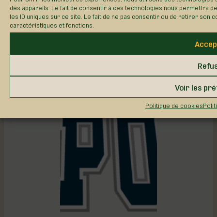
des appareils. Le fait de consentir à ces technologies nous permettra d
les ID uniques sur ce site. Le fait de ne pas consentir ou de retirer son 
caractéristiques et fonctions.
Le Saint-Antoine
Accep
1
46
Refu
Facile
Voir les pr
Politique de cookies
Polit