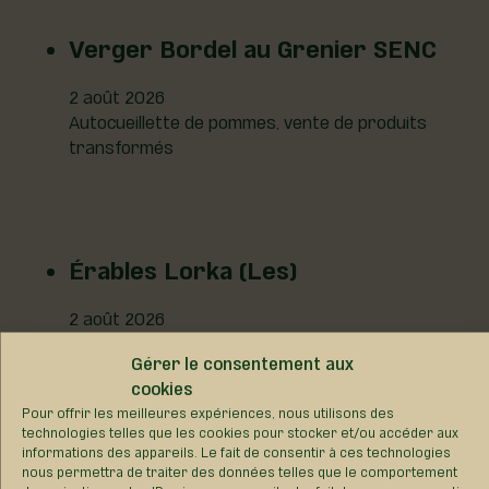
Verger Bordel au Grenier SENC
2 août 2026
Autocueillette de pommes, vente de produits
transformés
Érables Lorka (Les)
2 août 2026
Produits d'érable et emballages cadeau.
Gérer le consentement aux
cookies
Pour offrir les meilleures expériences, nous utilisons des
technologies telles que les cookies pour stocker et/ou accéder aux
informations des appareils. Le fait de consentir à ces technologies
Les Nutriments Gillois inc.
nous permettra de traiter des données telles que le comportement