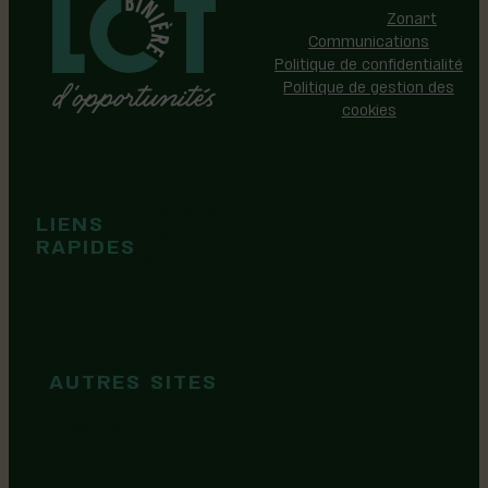
Réalisation:
Zonart
Communications
Politique de confidentialité
Politique de gestion des
cookies
Événements
Territoire
Tops idées
LIENS
Cartes et
RAPIDES
brochures
Guide de
marque
AUTRES SITES
MRC Lotbinière
Goûtez Lotbinière