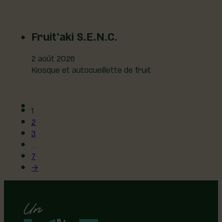
Fruit’aki S.E.N.C.
2 août 2026
Kiosque et autocueillette de fruit
1
2
3
…
7
→
Région de Lotbinière © 2026 -
Tous droits réservés |