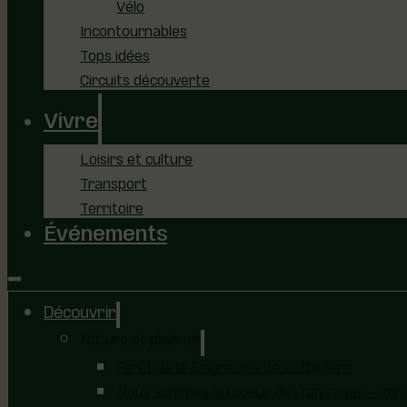
Vélo
Incontournables
Tops idées
Circuits découverte
Vivre
Loisirs et culture
Transport
Territoire
Événements
Découvrir
Nature et plein air
Forêt de la Seigneurie de Lotbinière
Nous sommes au coeur des paysages – immer