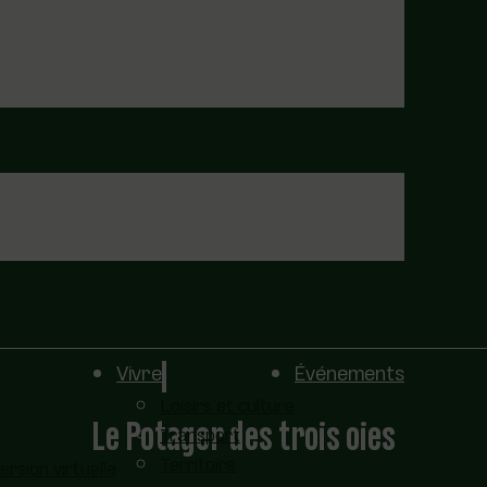
Vivre
Événements
Loisirs et culture
Le Potager des trois oies
Transport
Territoire
sion virtuelle