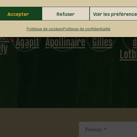
Saint
Accepter
Refuser
Voir les préférenc
Saint-
Saint-
Saint-
Édouar
Politique de cookies
Politique de confidentialité
Agapit
Apollinaire
Gilles
de-
Lotbini