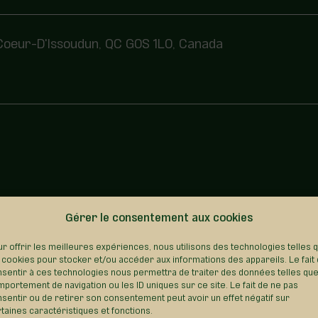
Coeur-D'Issoudun, QC G0S 1L0, Canada
Gérer le consentement aux cookies
REVENIR AU RÉPERTOIRE
r offrir les meilleures expériences, nous utilisons des technologies telles 
 cookies pour stocker et/ou accéder aux informations des appareils. Le fait
sentir à ces technologies nous permettra de traiter des données telles que
portement de navigation ou les ID uniques sur ce site. Le fait de ne pas
sentir ou de retirer son consentement peut avoir un effet négatif sur
taines caractéristiques et fonctions.