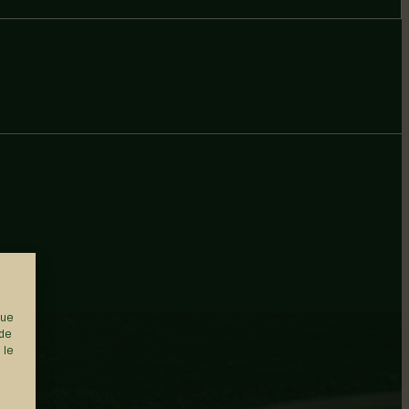
que
 de
 le