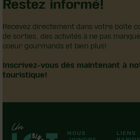
Restez informé!
Recevez directement dans votre boîte co
de sorties, des activités à ne pas manqu
coeur gourmands et bien plus!
Inscrivez-vous dès maintenant à not
touristique!
126, rue Olivier
NOUS
LIENS
F
F
Laurier-Station
JOINDRE
RAPID