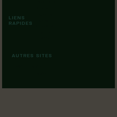
Événements
Territoire
Tops idées
LIENS
Cartes et
RAPIDES
brochures
Guide de
marque
AUTRES SITES
MRC Lotbinière
Goûtez Lotbinière