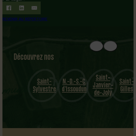
REVENIR AU RÉPERTOIRE
Découvrez nos
1
8
mu
Saint-
Saint-
N.-D.-S.-C.
Saint-
Sainte-
nicipalités
Janvier-
Sylvestre
d’Issoudun
Gilles
Croix
de-Joly
…