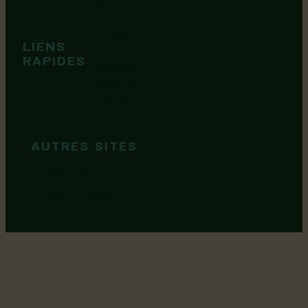
Événements
Territoire
Tops idées
LIENS
Cartes et
RAPIDES
brochures
Guide de
marque
AUTRES SITES
MRC Lotbinière
Goûtez Lotbinière