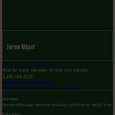
Ferme Mépat
EXPLOITATION AGRICOLE
1809, 1er Rang, Val-Alain, QC G0S 3H0, Canada
T. 418-744-3724
fermemepat@outlook.com
https://www.facebook.com/fermemepat/
Services:
Ferme d’élevage, vente de produits variétés et oeufs frais.
Partager: