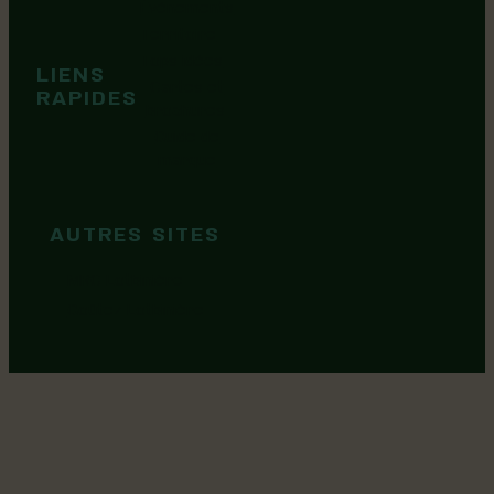
Événements
Territoire
Tops idées
LIENS
Cartes et
RAPIDES
brochures
Guide de
marque
AUTRES SITES
MRC Lotbinière
Goûtez Lotbinière