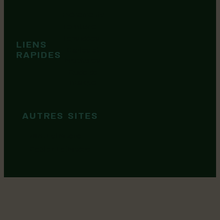
Événements
Territoire
Tops idées
LIENS
Cartes et
RAPIDES
brochures
Guide de
marque
AUTRES SITES
MRC Lotbinière
Goûtez Lotbinière