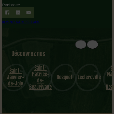
Partager:
REVENIR AU RÉPERTOIRE
Découvrez nos
1
8
mu
Saint-
S
Saint-
Patrice-
Nar
nicipalités
Janvier-
Dosquet
Leclercville
de-
de-Joly
Beaurivage
Bea