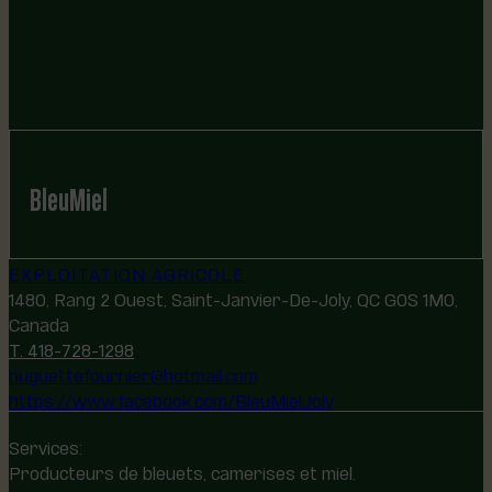
BleuMiel
EXPLOITATION AGRICOLE
1480, Rang 2 Ouest, Saint-Janvier-De-Joly, QC G0S 1M0,
Canada
T. 418-728-1298
huguettefournier@hotmail.com
https://www.facebook.com/BleuMielJoly
Services:
Producteurs de bleuets, camerises et miel.