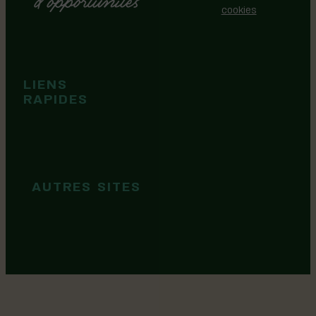
cookies
Événements
Territoire
Tops idées
LIENS
Cartes et
RAPIDES
brochures
Guide de
marque
AUTRES SITES
MRC Lotbinière
Goûtez Lotbinière