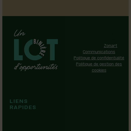
Région de Lotbinière © 2026 -
Tous droits réservés |
Réalisation:
Zonart
Communications
Politique de confidentialité
Politique de gestion des
cookies
Événements
Territoire
Tops idées
LIENS
Cartes et
RAPIDES
brochures
Guide de
marque