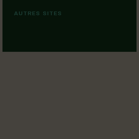
AUTRES SITES
MRC Lotbinière
Goûtez Lotbinière