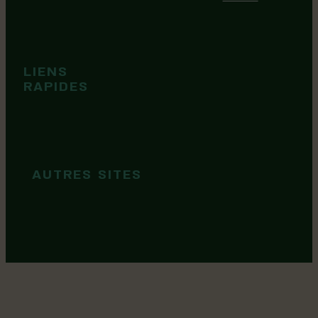
Événements
Territoire
Tops idées
LIENS
Cartes et
RAPIDES
brochures
Guide de
marque
AUTRES SITES
MRC Lotbinière
Goûtez Lotbinière