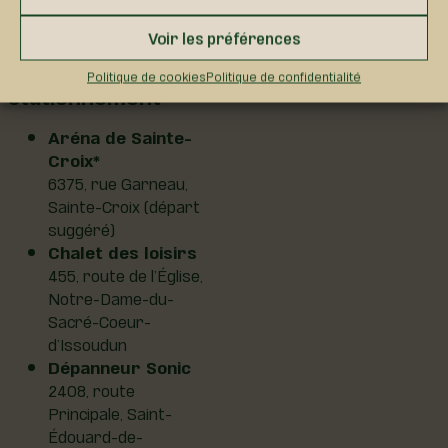
Voir les préférences
Endroits de
Politique de cookies
Politique de confidentialité
stationnement
Aréna de Sainte-
Croix*
6375, rue Garneau,
Sainte-Croix (départ
suggéré)
Chalet des loisirs
455, route de l’Église,
Notre-Dame-du-
Sacré-Coeur-
d’Issoudun
Dépanneur Sonic
2408, route
Principale, Saint-
Édouard-de-