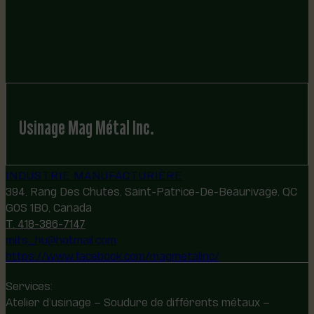
Usinage Mag Métal Inc.
INDUSTRIE MANUFACTURIÈRE
394, Rang Des Chutes, Saint-Patrice-De-Beaurivage, QC
G0S 1B0, Canada
T. 418-386-7147
mits_hu@hotmail.com
https://www.facebook.com/magmetalinc/
Services:
Atelier d’usinage – Soudure de différents métaux –