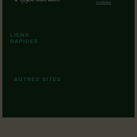
cookies
Événements
Territoire
Tops idées
LIENS
Cartes et
RAPIDES
brochures
Guide de
marque
AUTRES SITES
MRC Lotbinière
Goûtez Lotbinière