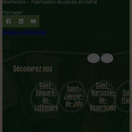
Machiniste – Fabrication de pièces en métal
Partager:
REVENIR AU RÉPERTOIRE
Découvrez nos
1
8
mu
Saint-
Saint-
Saint-
Édouard-
Narcisse-
Sain
nicipalités
Janvier-
de-
de-
Flav
de-Joly
Lotbinière
Beaurivage