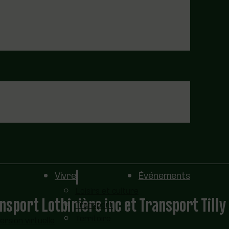
Vivre
Événements
Loisirs et culture
nsport Lotbinière inc et Transport Tilly 
Transport
Territoire
sion virtuelle