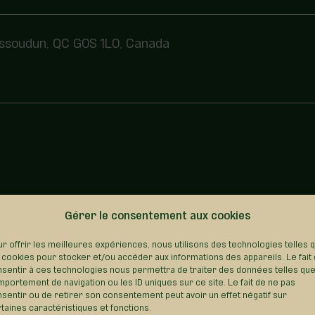
Issoudun, QC G0S 1L0, Canada
Gérer le consentement aux cookies
REVENIR AU RÉPERTOIRE
r offrir les meilleures expériences, nous utilisons des technologies telles 
 cookies pour stocker et/ou accéder aux informations des appareils. Le fait
sentir à ces technologies nous permettra de traiter des données telles que
portement de navigation ou les ID uniques sur ce site. Le fait de ne pas
sentir ou de retirer son consentement peut avoir un effet négatif sur
taines caractéristiques et fonctions.