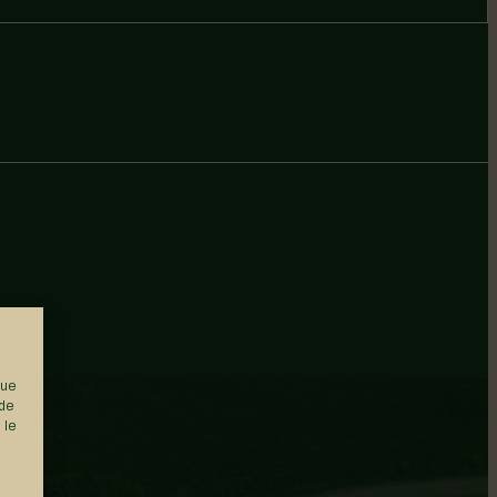
que
 de
 le