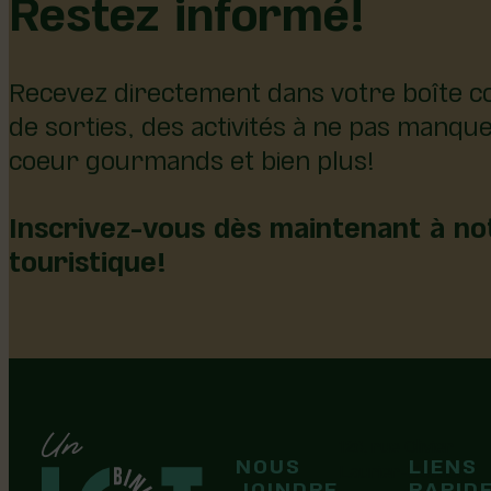
Restez informé!
Recevez directement dans votre boîte co
de sorties, des activités à ne pas manqu
coeur gourmands et bien plus!
Inscrivez-vous dès maintenant à not
touristique!
126, rue Olivier
NOUS
LIENS
F
F
Laurier-Station
JOINDRE
RAPID