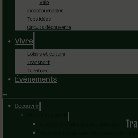
Vélo
Incontournables
Tops idées
Circuits découverte
Vivre
Loisirs et culture
Transport
Territoire
Événements
Découvrir
Nature et plein air
Tra
Forêt de la Seigneurie de Lotbinière
Nous sommes au coeur des paysages – immer