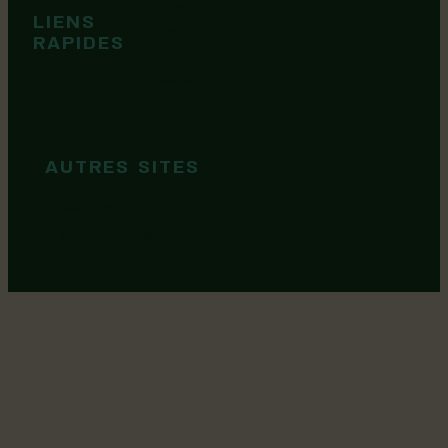
Tops idées
LIENS
Cartes et
RAPIDES
brochures
Guide de
marque
AUTRES SITES
MRC Lotbinière
Goûtez Lotbinière