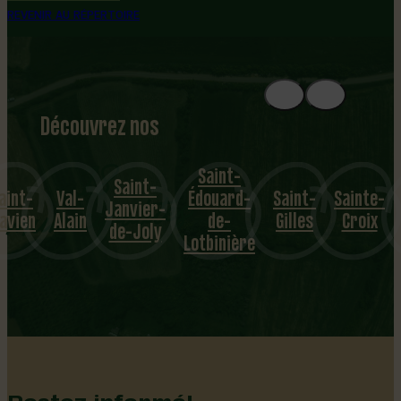
REVENIR AU RÉPERTOIRE
Découvrez nos
1
8
mu
Saint-
Saint-
aint-
Val-
Édouard-
Saint-
Sainte-
nicipalités
Janvier-
lavien
Alain
de-
Gilles
Croix
de-Joly
Lotbinière
Restez informé!