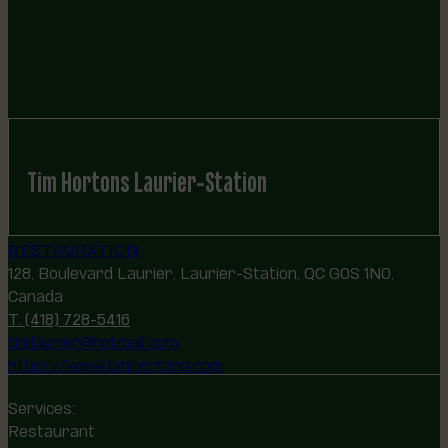
Tim Hortons Laurier-Station
RESTAURATION
128, Boulevard Laurier, Laurier-Station, QC G0S 1N0,
Canada
T. (418) 728-5416
timlaurier@hotmail.com
https://www.timhortons.com
Services:
Restaurant