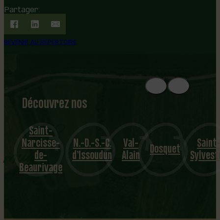
Partager:
REVENIR AU RÉPERTOIRE
Découvrez nos
1
8
mu
Saint-
Narcisse-
N.-D.-S.-C.
Val-
Saint
nicipalités
Dosquet
de-
d’Issoudun
Alain
Sylvest
Beaurivage