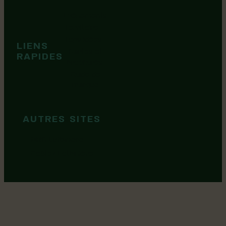
Événements
Territoire
Tops idées
LIENS
Cartes et
RAPIDES
brochures
Guide de
marque
AUTRES SITES
MRC Lotbinière
Goûtez Lotbinière