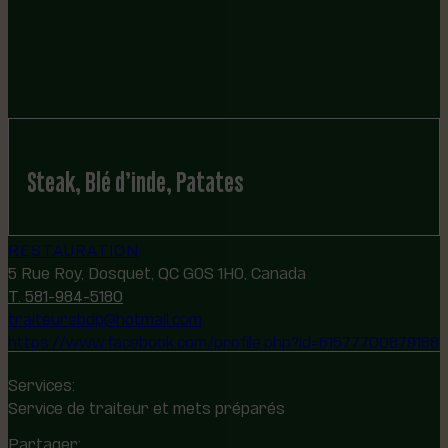
Steak, Blé d’inde, Patates
RESTAURATION
5 Rue Roy, Dosquet, QC G0S 1H0, Canada
T. 581-984-5180
traiteursbdp@hotmail.com
https://www.facebook.com/profile.php?id=61577700879188
Services:
Service de traiteur et mets préparés
Partager: