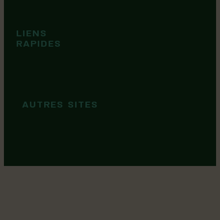
Événements
Territoire
Tops idées
LIENS
Cartes et
RAPIDES
brochures
Guide de
marque
AUTRES SITES
MRC Lotbinière
Goûtez Lotbinière