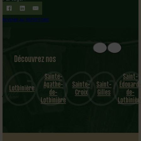
REVENIR AU RÉPERTOIRE
Découvrez nos
1
8
mu
Sainte-
Saint-
Agathe-
Sainte-
Saint-
Édouard-
nicipalités
Lotbinière
de-
Croix
Gilles
de-
Lotbinière
Lotbinièr