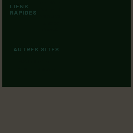
Tops idées
LIENS
Cartes et
RAPIDES
brochures
Guide de
marque
AUTRES SITES
MRC Lotbinière
Goûtez Lotbinière