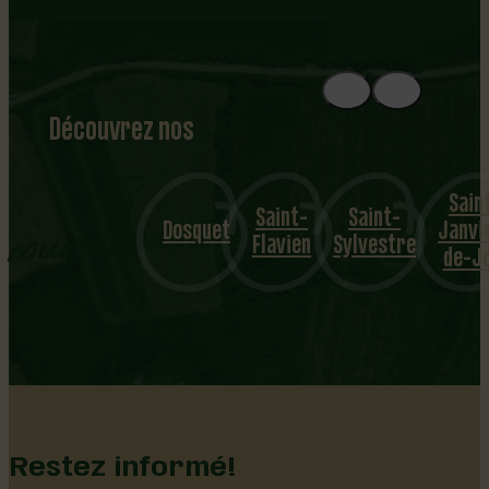
Découvrez nos
1
8
mu
Sain
Saint-
Saint-
Saint-
Édoua
nicipalités
Dosquet
Janvier-
Flavien
Sylvestre
de-
de-Joly
Lotbin
…
Restez informé!