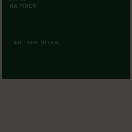
Tops idées
LIENS
Cartes et
RAPIDES
brochures
Guide de
marque
AUTRES SITES
MRC Lotbinière
Goûtez Lotbinière