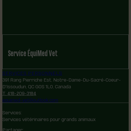
Service ÉquiMed Vet
SERVICES PERSONNELS
391 Rang Pierriche Est, Notre-Dame-Du-Sacré-Coeur-
D'Issoudun, QC G0S 1L0, Canada
T. 418-209-3184
equimed-vet@outlook.com
Services:
Services vétérinaires pour grands animaux
Partager: