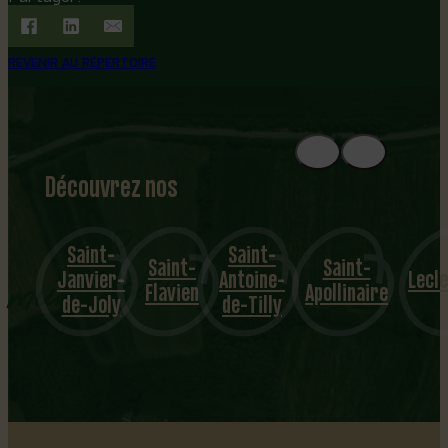
REVENIR AU RÉPERTOIRE
Découvrez nos
1
8
mu
Saint-
Saint-
Saint-
Saint-
nicipalités
Janvier-
Antoine-
Lecle
Flavien
Apollinaire
de-Joly
de-Tilly