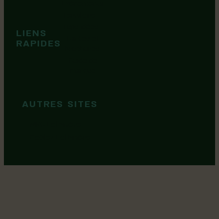
Événements
Territoire
Tops idées
LIENS
Cartes et
RAPIDES
brochures
Guide de
marque
AUTRES SITES
MRC Lotbinière
Goûtez Lotbinière