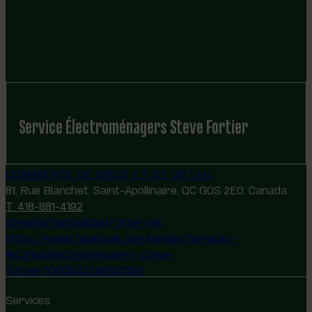
Service Électroménagers Steve Fortier
COMMERCE DE GROS ET DE DÉTAIL
81, Rue Blanchet, Saint-Apollinaire, QC G0S 2E0, Canada
T. 418-881-4192
stevefortier@globetrotter.net
https://www.facebook.com/people/Services-
%C3%A9lectromenagers-steve-
fortier/100054228682058/
Services: