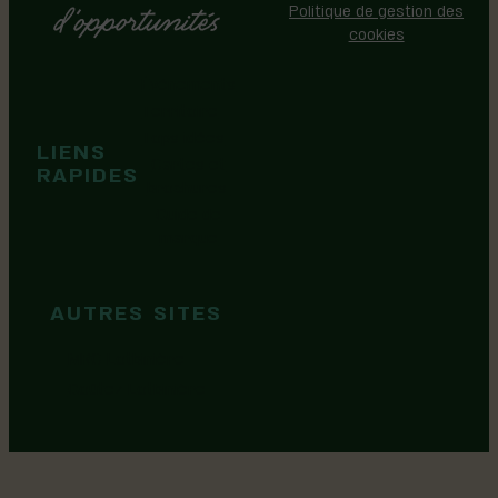
Politique de gestion des
cookies
Événements
Territoire
Tops idées
LIENS
Cartes et
RAPIDES
brochures
Guide de
marque
AUTRES SITES
MRC Lotbinière
Goûtez Lotbinière