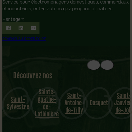
Service pour électroménagers domestiques, commerciaux
et industriels, entre autres gaz propane et naturel.
Partager:
REVENIR AU RÉPERTOIRE
Découvrez nos
1
8
mu
Sainte-
Saint-
Saint-
Saint-
Agathe-
nicipalités
Antoine-
Dosquet
Janvier
Sylvestre
de-
de-Tilly
de-Jol
Lotbinière