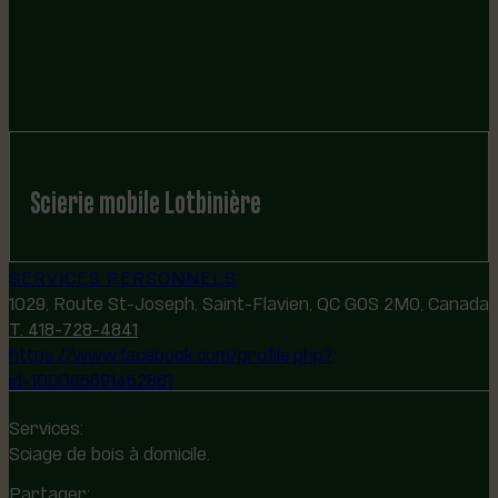
Scierie mobile Lotbinière
SERVICES PERSONNELS
1029, Route St-Joseph, Saint-Flavien, QC G0S 2M0, Canada
T. 418-728-4841
https://www.facebook.com/profile.php?
id=100066691452861
Services:
Sciage de bois à domicile.
Partager: