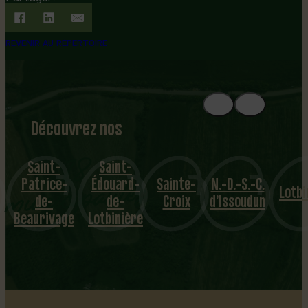
REVENIR AU RÉPERTOIRE
Découvrez nos
1
8
mu
Saint-
Saint-
Patrice-
Édouard-
Sainte-
N.-D.-S.-C.
nicipalités
Lotbi
de-
de-
Croix
d’Issoudun
Beaurivage
Lotbinière