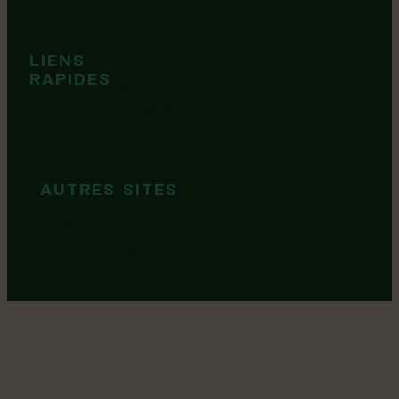
Événements
Territoire
Tops idées
LIENS
Cartes et
RAPIDES
brochures
Guide de
marque
AUTRES SITES
MRC Lotbinière
Goûtez Lotbinière