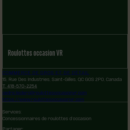
Roulottes occasion VR
COMMERCE DE GROS ET DE DÉTAIL
15, Rue Des Industries, Saint-Gilles, QC G0S 2P0, Canada
T. 418-570-2254
cedric.leclerc@roulottesoccasionvr.com
https://www.roulottesoccasionvr.com
Services:
Concessionnaires de roulottes d’occasion
Partager: