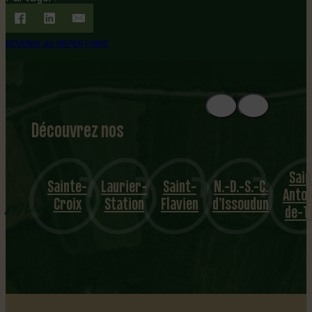
REVENIR AU RÉPERTOIRE
Découvrez nos
1
8
mu
Sain
Sainte-
Laurier-
Saint-
N.-D.-S.-C.
nicipalités
Antoi
Croix
Station
Flavien
d’Issoudun
de-Ti