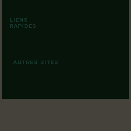
Événements
Territoire
Tops idées
LIENS
Cartes et
RAPIDES
brochures
Guide de
marque
AUTRES SITES
MRC Lotbinière
Goûtez Lotbinière