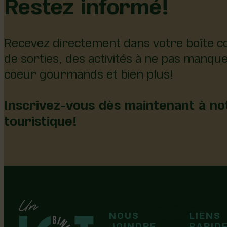
Restez informé!
Recevez directement dans votre boîte co
de sorties, des activités à ne pas manqu
coeur gourmands et bien plus!
Inscrivez-vous dès maintenant à not
touristique!
126, rue Olivier
NOUS
LIENS
F
F
Laurier-Station
JOINDRE
RAPID