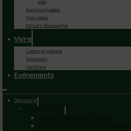
Vélo
Incontournables
Tops idées
Circuits découverte
Vivre
Loisirs et culture
Transport
Territoire
Événements
Découvrir
Nature et plein air
Forêt de la Seigneurie de Lotbinière
Nous sommes au coeur des paysages – immer