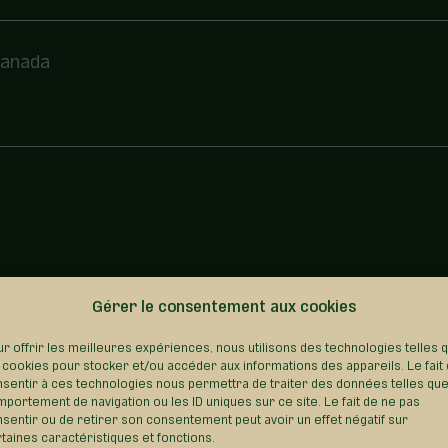
 Canada
Gérer le consentement aux cookies
REVENIR AU RÉPERTOIRE
r offrir les meilleures expériences, nous utilisons des technologies telles 
 cookies pour stocker et/ou accéder aux informations des appareils. Le fait
sentir à ces technologies nous permettra de traiter des données telles que
portement de navigation ou les ID uniques sur ce site. Le fait de ne pas
sentir ou de retirer son consentement peut avoir un effet négatif sur
taines caractéristiques et fonctions.