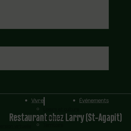
Vivre
Événements
Loisirs et culture
Restaurant chez Larry (St-Agapit)
Transport
Territoire
sion virtuelle