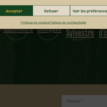
Accepter
Refuser
Voir les préférenc
Saint-
N.-D.-S.-C.
A
Dosquet
Politique de cookies
Politique de confidentialité
Sylvestre
d’Issoudun
Lo
…