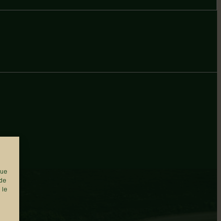
que
 de
 le