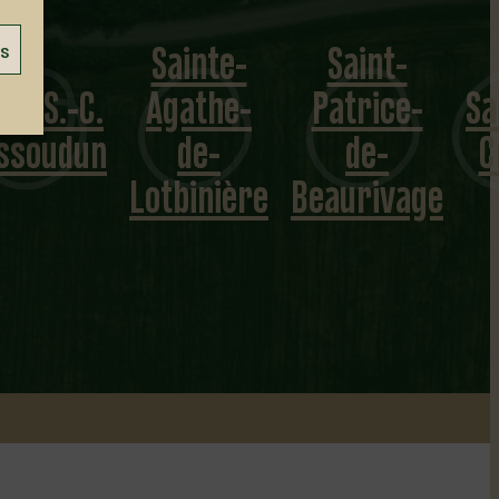
Sainte-
Saint-
es
gathe-
Patrice-
Sainte-
Saint
de-
de-
Croix
Flavi
tbinière
Beaurivage