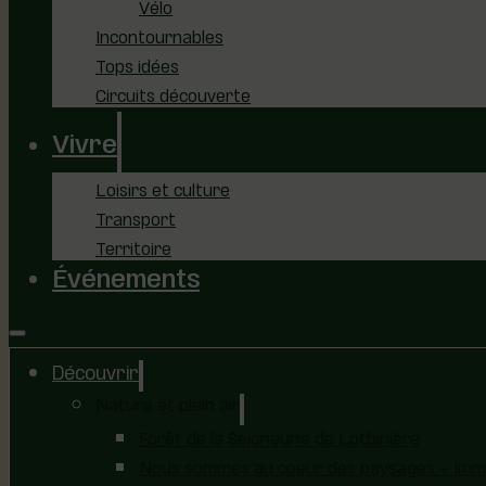
Vélo
Incontournables
Tops idées
Circuits découverte
Vivre
Loisirs et culture
Transport
Territoire
Événements
Découvrir
Nature et plein air
Forêt de la Seigneurie de Lotbinière
Nous sommes au coeur des paysages – immer