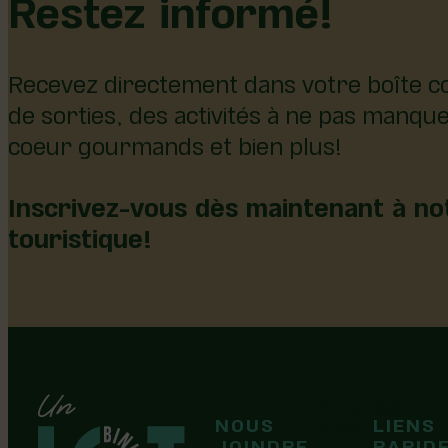
Restez informé!
Recevez directement dans votre boîte co
de sorties, des activités à ne pas manqu
coeur gourmands et bien plus!
Inscrivez-vous dès maintenant à not
touristique!
126, rue Olivier
NOUS
LIENS
F
F
Laurier-Station
JOINDRE
RAPID