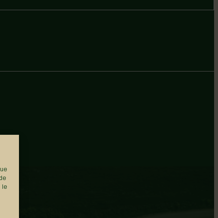
que
 de
 le