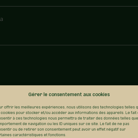
da
Gérer le consentement aux cookies
REVENIR AU RÉPERTOIRE
r offrir les meilleures expériences, nous utilisons des technologies telles 
 cookies pour stocker et/ou accéder aux informations des appareils. Le fait
sentir à ces technologies nous permettra de traiter des données telles que
portement de navigation ou les ID uniques sur ce site. Le fait de ne pas
sentir ou de retirer son consentement peut avoir un effet négatif sur
taines caractéristiques et fonctions.