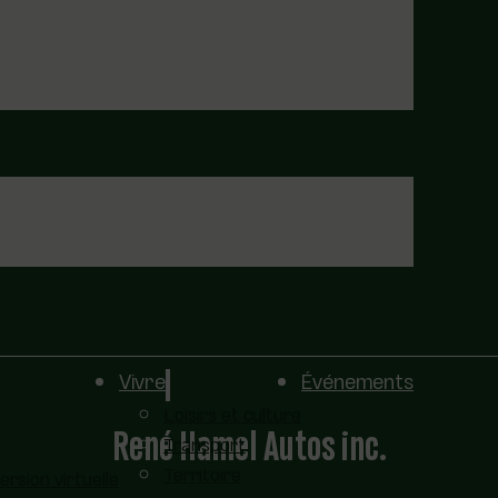
Vivre
Événements
Loisirs et culture
René Hamel Autos inc.
Transport
Territoire
sion virtuelle