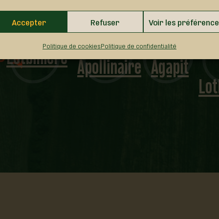
S
Accepter
Refuser
Voir les préférenc
Saint-
Saint-
Éd
Lotbinière
Politique de cookies
Politique de confidentialité
Apollinaire
Agapit
Lot