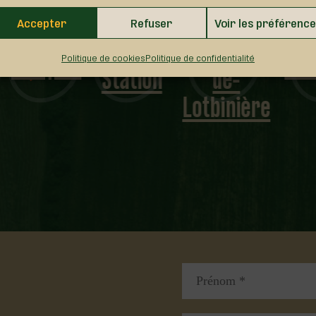
Sainte-
Accepter
Refuser
Voir les préférenc
Laurier-
Agathe-
Dosquet
Lot
Politique de cookies
Politique de confidentialité
Station
de-
Lotbinière