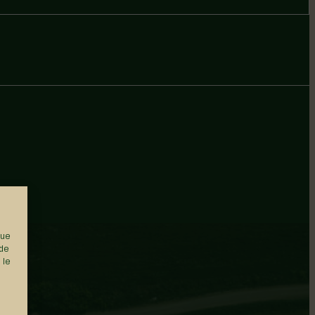
que
 de
 le