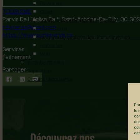
Paysages
TOURISME
Quais
Parvis De L'église De *, Saint-Antoine-De-Tilly, QC G
Randonnée pédestre et raquette
rdvparvis@gmail.com
Route bleue
https://www.surleparvis.ca
Sentiers du secteur des Trois-Fourches
Haltes VR
Services:
Vélo
Événement
Incontournables
Partager:
Tops idées
Circuits découverte
Pou
les
con
com
con
Découvrez nos
cer