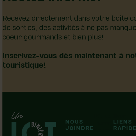
Recevez directement dans votre boîte co
de sorties, des activités à ne pas manqu
coeur gourmands et bien plus!
Inscrivez-vous dès maintenant à not
touristique!
126, rue Olivier
NOUS
LIENS
F
F
Laurier-Station
JOINDRE
RAPID
(Québec)