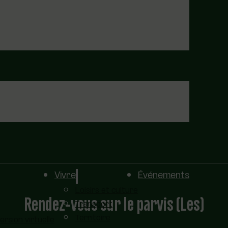
Vivre
Événements
Loisirs et culture
Rendez-vous sur le parvis (Les)
Transport
Territoire
sion virtuelle