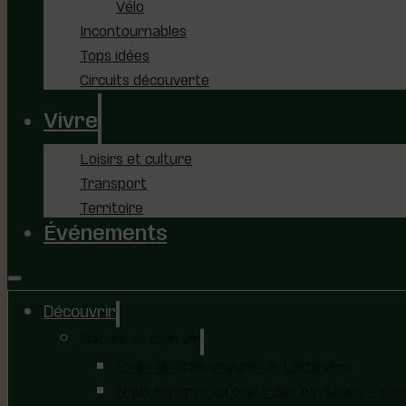
Vélo
Incontournables
Tops idées
Circuits découverte
Vivre
Loisirs et culture
Transport
Territoire
Événements
Découvrir
Nature et plein air
Forêt de la Seigneurie de Lotbinière
Nous sommes au coeur des paysages – immer