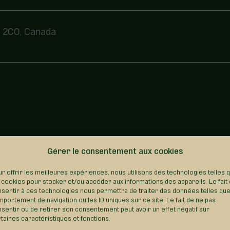
0S 2C0, Canada
Gérer le consentement aux cookies
REVENIR AU RÉPERTOIRE
r offrir les meilleures expériences, nous utilisons des technologies telles 
 cookies pour stocker et/ou accéder aux informations des appareils. Le fait
sentir à ces technologies nous permettra de traiter des données telles que
portement de navigation ou les ID uniques sur ce site. Le fait de ne pas
sentir ou de retirer son consentement peut avoir un effet négatif sur
taines caractéristiques et fonctions.