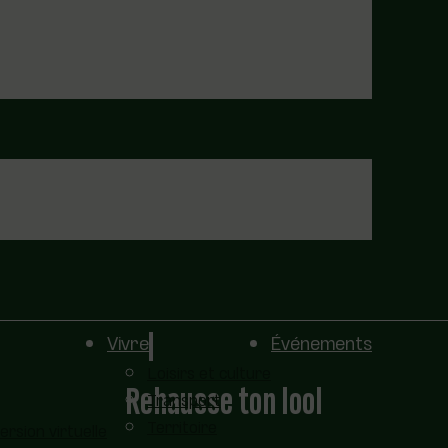
Vivre
Événements
Loisirs et culture
Rehausse ton lool
Transport
Territoire
sion virtuelle