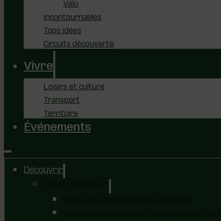
Vélo
Incontournables
Tops idées
Circuits découverte
Vivre
Loisirs et culture
Transport
Territoire
Événements
Découvrir
Nature et plein air
Forêt de la Seigneurie de Lotbinière
Nous sommes au coeur des paysages – immer