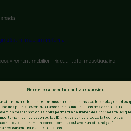
 Canada
e=gmb&utm_medium=referral
ouvrement mobilier, rideau, toile, moustiquaire
Gérer le consentement aux cookies
REVENIR AU RÉPERTOIRE
r offrir les meilleures expériences, nous utilisons des technologies telles 
 cookies pour stocker et/ou accéder aux informations des appareils. Le fait
sentir à ces technologies nous permettra de traiter des données telles que
portement de navigation ou les ID uniques sur ce site. Le fait de ne pas
sentir ou de retirer son consentement peut avoir un effet négatif sur
taines caractéristiques et fonctions.