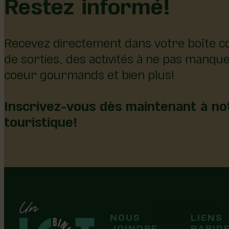
Restez informé!
Recevez directement dans votre boîte co
de sorties, des activités à ne pas manqu
coeur gourmands et bien plus!
Inscrivez-vous dès maintenant à not
touristique!
126, rue Olivier
NOUS
LIENS
F
F
Laurier-Station
JOINDRE
RAPID