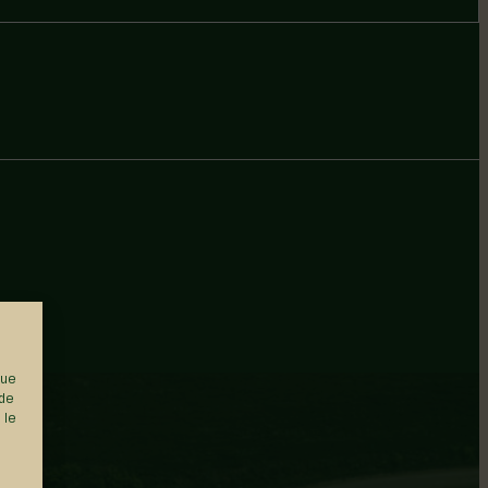
que
 de
 le