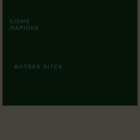
Événements
Territoire
Tops idées
LIENS
Cartes et
RAPIDES
brochures
Guide de
marque
AUTRES SITES
MRC Lotbinière
Goûtez Lotbinière