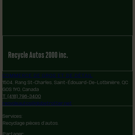
Recycle Autos 2000 inc.
COMMERCE DE GROS ET DE DÉTAIL
1504, Rang St-Charles, Saint-Édouard-De-Lotbinière, QC
G0S 1Y0, Canada
T. (418) 796-3400
recycleautos@globetrotter.net
Services:
Recyclage pièces d’autos.
Partager: