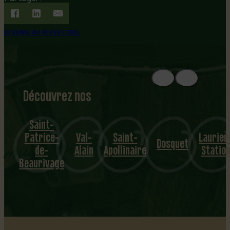
REVENIR AU RÉPERTOIRE
Découvrez nos
1
8
mu
Saint-
Patrice-
Val-
Saint-
Laurier
nicipalités
Dosquet
de-
Alain
Apollinaire
Statio
Beaurivage