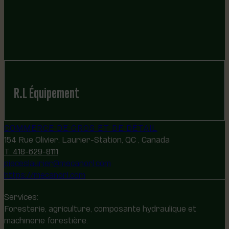
R.L Équipement
COMMERCE DE GROS ET DE DÉTAIL
154 Rue Olivier, Laurier-Station, QC , Canada
T. 418-629-8111
pieceslaurier@mecanorl.com
https://mecanorl.com
Services:
Foresterie, agriculture, composante hydraulique et
machinerie forestière.