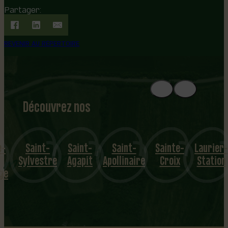
Partager:
REVENIR AU RÉPERTOIRE
Découvrez nos
1
8
mu
e-
Saint-
Saint-
Saint-
Sainte-
Laurier-
nicipalités
Sylvestre
Agapit
Apollinaire
Croix
Station
ge