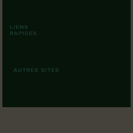
Événements
Territoire
Tops idées
LIENS
Cartes et
RAPIDES
brochures
Guide de
marque
AUTRES SITES
MRC Lotbinière
Goûtez Lotbinière