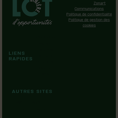
Réalisation:
Zonart
Communications
Politique de confidentialité
Politique de gestion des
cookies
Événements
Territoire
Tops idées
LIENS
Cartes et
RAPIDES
brochures
Guide de
marque
AUTRES SITES
MRC Lotbinière
Goûtez Lotbinière