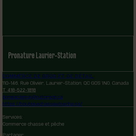
Pronature Laurier-Station
COMMERCE DE GROS ET DE DÉTAIL
110-146, Rue Olivier, Laurier-Station, QC G0S 1N0, Canada
T. 418-522-1818
dominic.lemay@naturecp.ca
https://boutiquechasseetpeche.ca/
Services:
Commerce chasse et pêche
Partager: