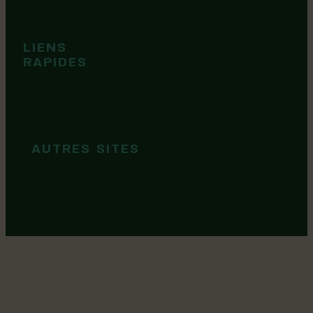
Événements
Territoire
Tops idées
LIENS
Cartes et
RAPIDES
brochures
Guide de
marque
AUTRES SITES
MRC Lotbinière
Goûtez Lotbinière