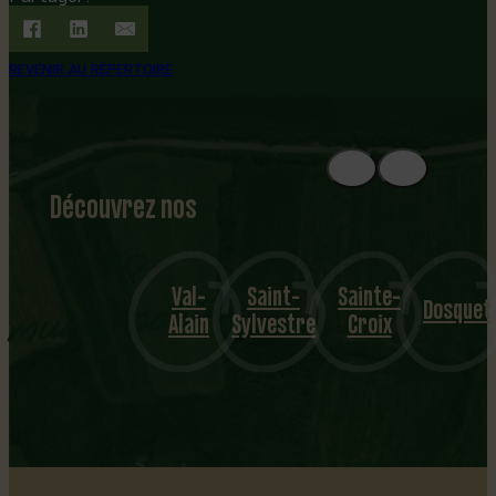
REVENIR AU RÉPERTOIRE
Découvrez nos
1
8
mu
Val-
Saint-
Sainte-
Laurier
nicipalités
Dosquet
Alain
Sylvestre
Croix
Statio