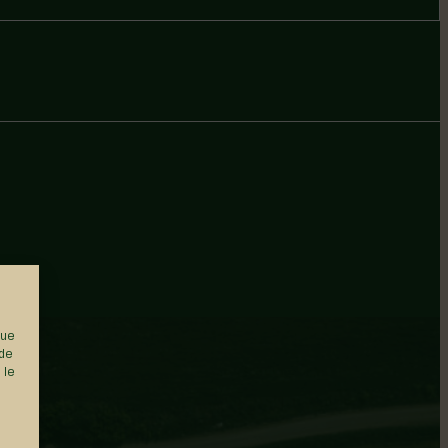
que
 de
 le