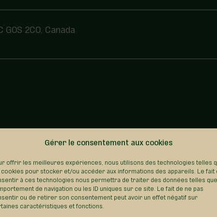
QC G0S 2C0, Canada
Gérer le consentement aux cookies
REVENIR AU RÉPERTOIRE
r offrir les meilleures expériences, nous utilisons des technologies telles 
 cookies pour stocker et/ou accéder aux informations des appareils. Le fait
sentir à ces technologies nous permettra de traiter des données telles que
portement de navigation ou les ID uniques sur ce site. Le fait de ne pas
sentir ou de retirer son consentement peut avoir un effet négatif sur
taines caractéristiques et fonctions.