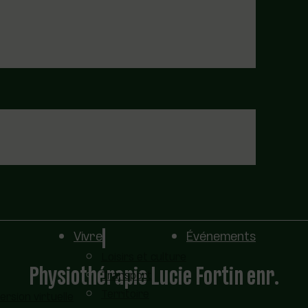
Vivre
Événements
Loisirs et culture
Physiothérapie Lucie Fortin enr.
Transport
Territoire
sion virtuelle