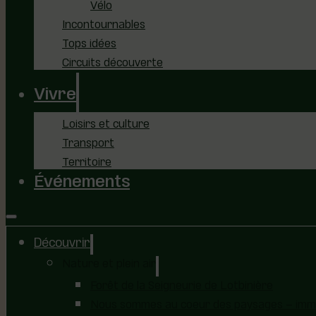
Vélo
Incontournables
Tops idées
Circuits découverte
Vivre
Loisirs et culture
Transport
Territoire
Événements
Découvrir
Nature et plein air
Forêt de la Seigneurie de Lotbinière
Nous sommes au coeur des paysages – immer