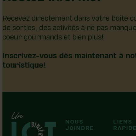
Recevez directement dans votre boîte co
de sorties, des activités à ne pas manqu
coeur gourmands et bien plus!
Inscrivez-vous dès maintenant à not
touristique!
126, rue Olivier
NOUS
LIENS
F
F
Laurier-Station
JOINDRE
RAPID
(Québec)