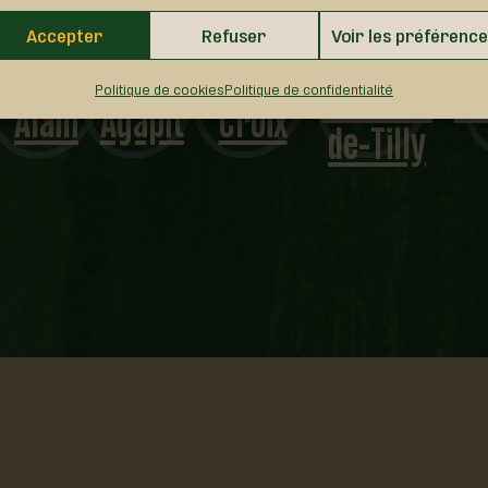
Saint-
Accepter
Refuser
Voir les préférenc
Val-
Saint-
Sainte-
Antoine-
Lo
Politique de cookies
Politique de confidentialité
Alain
Agapit
Croix
de-Tilly