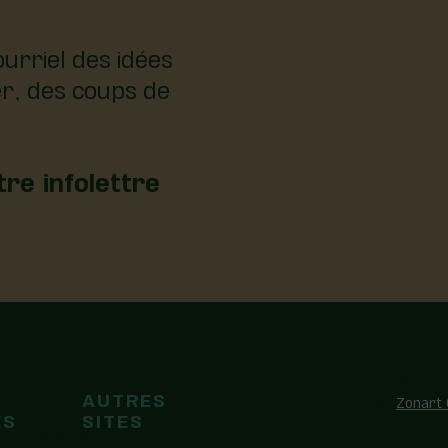
urriel des idées
er, des coups de
re infolettre
Événements
Région de Lotbinière © 2026
MRC
AUTRES
ollow us on Facebook
ollow us on Facebook
Réalisation:
Zonart
Territoire
Lotbinière
ES
SITES
Tops idées
Goûtez