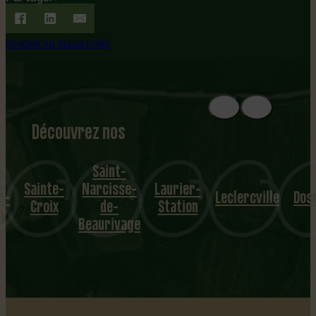
REVENIR AU RÉPERTOIRE
Découvrez nos
1
8
mu
Saint-
-
Sainte-
Narcisse-
Laurier-
nicipalités
r-
Leclercville
Dos
Croix
de-
Station
ly
Beaurivage