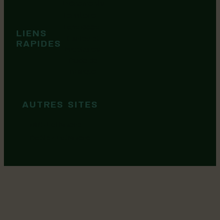
Événements
Territoire
Tops idées
LIENS
Cartes et
RAPIDES
brochures
Guide de
marque
AUTRES SITES
MRC Lotbinière
Goûtez Lotbinière