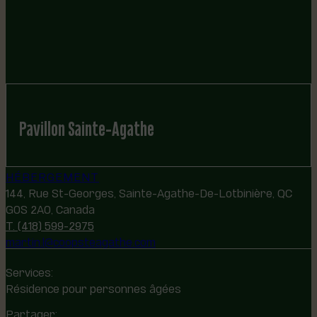
Pavillon Sainte-Agathe
HÉBERGEMENT
144, Rue St-Georges, Sainte-Agathe-De-Lotbinière, QC
G0S 2A0, Canada
T. (418) 599-2975
martin.l@coopsteagathe.com
Services:
Résidence pour personnes âgées
Partager: