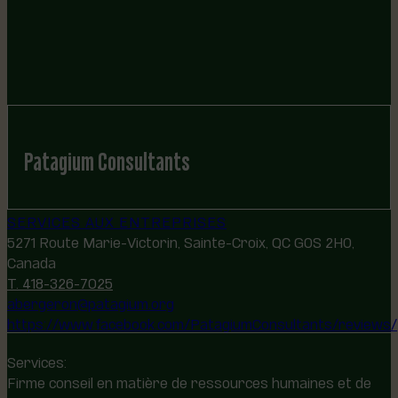
Patagium Consultants
SERVICES AUX ENTREPRISES
5271 Route Marie-Victorin, Sainte-Croix, QC G0S 2H0,
Canada
T. 418-326-7025
abergeron@patagium.org
https://www.facebook.com/PatagiumConsultants/reviews/
Services:
Firme conseil en matière de ressources humaines et de