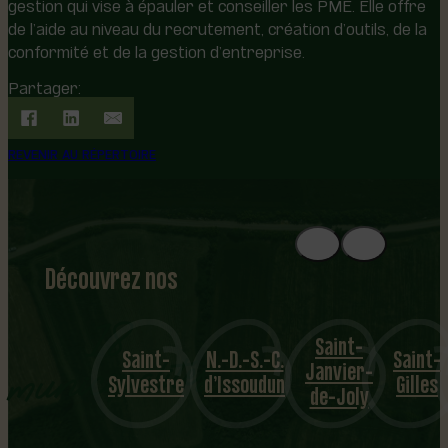
gestion qui vise à épauler et conseiller les PME. Elle offre
de l’aide au niveau du recrutement, création d’outils, de la
conformité et de la gestion d’entreprise.
Partager:
REVENIR AU RÉPERTOIRE
Découvrez nos
1
8
mu
Saint-
Saint-
N.-D.-S.-C.
Saint-
Sainte-
nicipalités
Janvier-
Sylvestre
d’Issoudun
Gilles
Croix
de-Joly