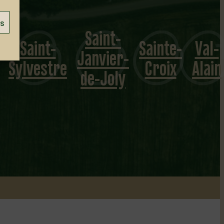
Sainte-
es
Saint-
Sainte-
Val-
Agathe-
Janvier-
Croix
Alain
de-
de-Joly
Lotbinière