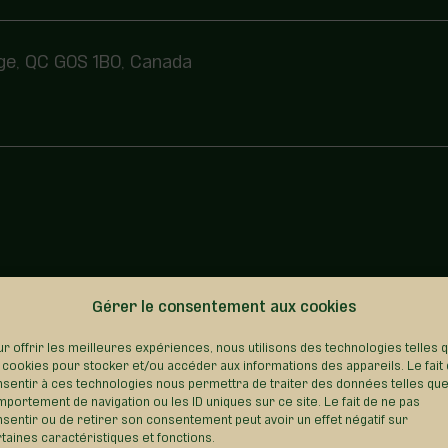
vage, QC G0S 1B0, Canada
Gérer le consentement aux cookies
REVENIR AU RÉPERTOIRE
r offrir les meilleures expériences, nous utilisons des technologies telles 
 cookies pour stocker et/ou accéder aux informations des appareils. Le fait
sentir à ces technologies nous permettra de traiter des données telles que
portement de navigation ou les ID uniques sur ce site. Le fait de ne pas
sentir ou de retirer son consentement peut avoir un effet négatif sur
taines caractéristiques et fonctions.