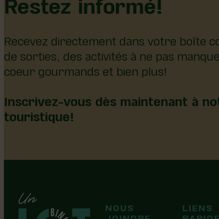
Restez informé!
Recevez directement dans votre boîte co
de sorties, des activités à ne pas manqu
coeur gourmands et bien plus!
Inscrivez-vous dès maintenant à not
touristique!
126, rue Olivier
NOUS
LIENS
F
F
Laurier-Station
JOINDRE
RAPID