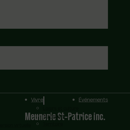
Vivre
Événements
Loisirs et culture
Meunerie St-Patrice inc.
Transport
Territoire
sion virtuelle