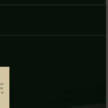
que
 de
 le