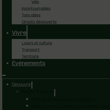
Vélo
Incontournables
Tops idées
Circuits découverte
Vivre
Loisirs et culture
Transport
Territoire
Événements
Découvrir
Nature et plein air
Forêt de la Seigneurie de Lotbinière
Nous sommes au coeur des paysages – immer