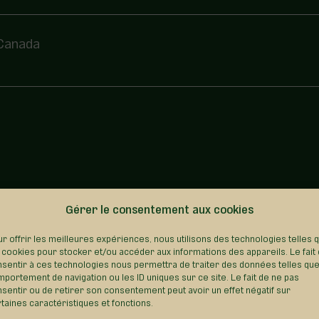
 Canada
Gérer le consentement aux cookies
REVENIR AU RÉPERTOIRE
r offrir les meilleures expériences, nous utilisons des technologies telles 
 cookies pour stocker et/ou accéder aux informations des appareils. Le fait
sentir à ces technologies nous permettra de traiter des données telles que
portement de navigation ou les ID uniques sur ce site. Le fait de ne pas
sentir ou de retirer son consentement peut avoir un effet négatif sur
taines caractéristiques et fonctions.