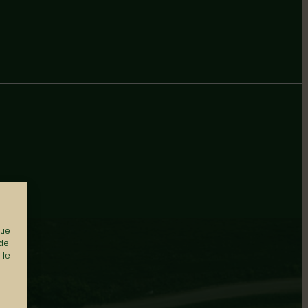
que
 de
 le