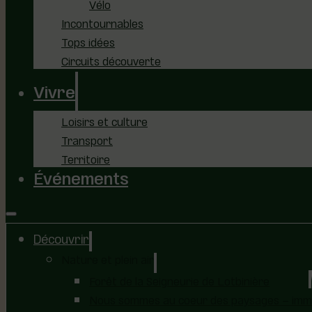
Vélo
Incontournables
Tops idées
Circuits découverte
Vivre
Loisirs et culture
Transport
Territoire
Événements
Découvrir
Nature et plein air
Forêt de la Seigneurie de Lotbinière
Nous sommes au coeur des paysages – immer