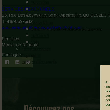
Paysages
SERVICES PERSONNELS
Quais
26, Rue Des Éperviers, Saint-Apollinaire, QC G0S2E0,
Randonnée pédestre et raquette
T. 418-559-0112
Route bleue
andreeanneveilleuxavocate@oulook.com
Sentiers du secteur des Trois-Fourches
Haltes VR
Services:
Vélo
Médiation familiale
Incontournables
Partager:
Tops idées
Circuits découverte
Pou
les
con
com
con
Découvrez nos
cer