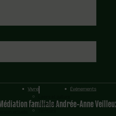
Vivre
Événements
Loisirs et culture
Médiation familiale Andrée-Anne Veilleu
Transport
Territoire
sion virtuelle