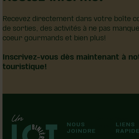
Recevez directement dans votre boîte co
de sorties, des activités à ne pas manqu
coeur gourmands et bien plus!
Inscrivez-vous dès maintenant à not
touristique!
126, rue Olivier
NOUS
LIENS
F
F
Laurier-Station
JOINDRE
RAPID
(Québec)