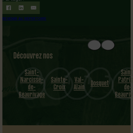
REVENIR AU RÉPERTOIRE
Découvrez nos
1
8
mu
Saint-
Saint
Narcisse-
Sainte-
Val-
Patric
nicipalités
Dosquet
de-
Croix
Alain
de-
Beaurivage
Beauri