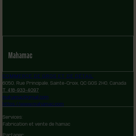
Mahamac
COMMERCE DE GROS ET DE DÉTAIL
6050, Rue Principale, Sainte-Croix, QC G0S 2H0, Canada
T. 418-933-4097
mahamac@gmail.com
https://www.mahamac.com
Services:
Fabrication et vente de hamac
Partager: