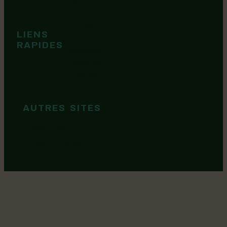
Événements
Territoire
Tops idées
LIENS
Cartes et
RAPIDES
brochures
Guide de
marque
AUTRES SITES
MRC Lotbinière
Goûtez Lotbinière