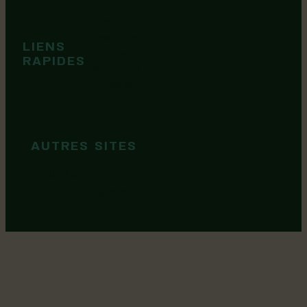
Événements
Territoire
Tops idées
LIENS
Cartes et
RAPIDES
brochures
Guide de
marque
AUTRES SITES
MRC Lotbinière
Goûtez Lotbinière