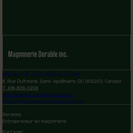
Maçonnerie Durable inc.
INDUSTRIE DE CONSTRUCTION
8, Rue Dufresne, Saint-Apollinaire, QC G0S2E0, Canada
T. 418-808-0209
maconneriedurable@hotmail.com
https://www.maconneriedurable.com
Services:
Entrepreneur en maçonnerie
Partager: