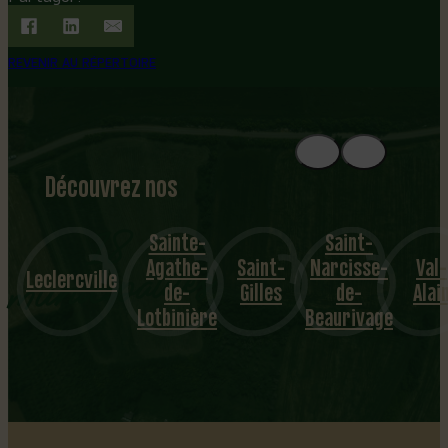
REVENIR AU RÉPERTOIRE
Découvrez nos
1
8
mu
Sainte-
Saint-
Agathe-
Saint-
Narcisse-
Val-
nicipalités
Leclercville
de-
Gilles
de-
Alai
Lotbinière
Beaurivage