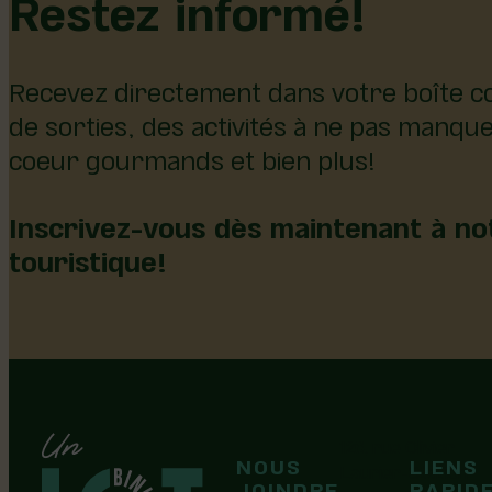
Restez informé!
Recevez directement dans votre boîte co
de sorties, des activités à ne pas manqu
coeur gourmands et bien plus!
Inscrivez-vous dès maintenant à not
touristique!
126, rue Olivier
NOUS
LIENS
F
F
Laurier-Station
JOINDRE
RAPID