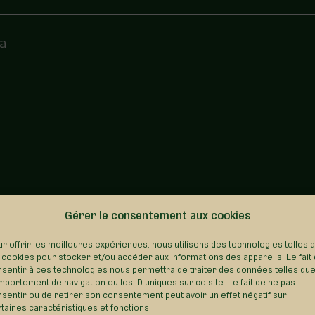
da
Gérer le consentement aux cookies
REVENIR AU RÉPERTOIRE
r offrir les meilleures expériences, nous utilisons des technologies telles 
 cookies pour stocker et/ou accéder aux informations des appareils. Le fait
sentir à ces technologies nous permettra de traiter des données telles que
portement de navigation ou les ID uniques sur ce site. Le fait de ne pas
sentir ou de retirer son consentement peut avoir un effet négatif sur
taines caractéristiques et fonctions.