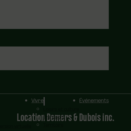
Vivre
Événements
Loisirs et culture
Location Demers & Dubois inc.
Transport
Territoire
sion virtuelle