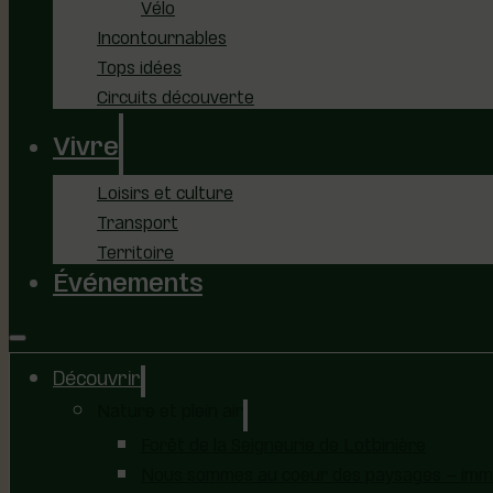
Vélo
Incontournables
Tops idées
Circuits découverte
Vivre
Loisirs et culture
Transport
Territoire
Événements
Découvrir
Nature et plein air
Forêt de la Seigneurie de Lotbinière
Nous sommes au coeur des paysages – immer