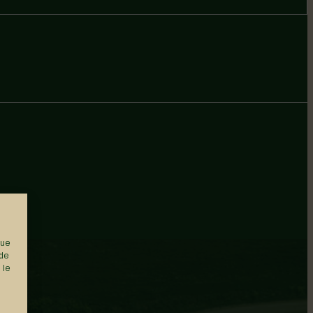
que
 de
 le