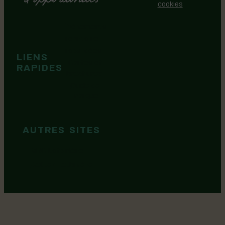
cookies
Événements
Territoire
Tops idées
LIENS
Cartes et
RAPIDES
brochures
Guide de
marque
AUTRES SITES
MRC Lotbinière
Goûtez Lotbinière