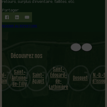
retours, surplus d’inventaire, faillites, etc.
Partager:
REVENIR AU RÉPERTOIRE
Découvrez nos
1
8
mu
Saint-
Saint-
Val-
Saint-
Édouard-
N.-D.-S.
nicipalités
Antoine-
Dosquet
lain
Agapit
de-
d’Issou
de-Tilly
Lotbinière