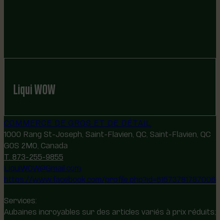
Liqui WOW
COMMERCE DE GROS ET DE DÉTAIL
1000 Rang St-Joseph, Saint-Flavien, QC, Saint-Flavien, QC
G0S 2M0, Canada
T. 873-255-9855
LiquiWOW@Gmail.com
https://www.facebook.com/profile.php?id=61573781787006
Services:
Aubaines incroyables sur des articles variés à prix réduits;