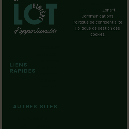
Tous droits réservés |
Réalisation:
Zonart
Communications
Politique de confidentialité
Politique de gestion des
cookies
Événements
Territoire
Tops idées
LIENS
Cartes et
RAPIDES
brochures
Guide de
marque
AUTRES SITES
MRC Lotbinière
Goûtez Lotbinière