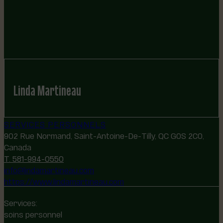
Linda Martineau
SERVICES PERSONNELS
902 Rue Normand, Saint-Antoine-De-Tilly, QC G0S 2C0,
Canada
T. 581-994-0550
info@lindamartineau.com
https://www.lindamartineau.com
Services:
soins personnel