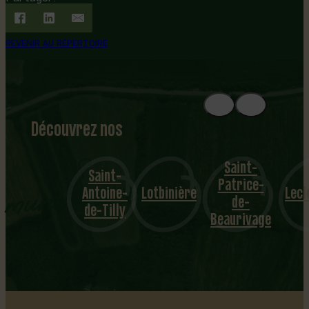
REVENIR AU RÉPERTOIRE
Découvrez nos
1
8
mu
Saint-
Saint-
Patrice-
Sai
nicipalités
Antoine-
Lotbinière
Leclercville
de-
Cr
de-Tilly
Beaurivage
…