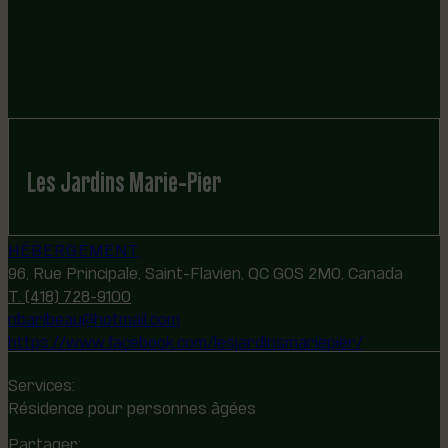
Les Jardins Marie-Pier
HÉBERGEMENT
96, Rue Principale, Saint-Flavien, QC G0S 2M0, Canada
T. (418) 728-9100
nbaribeau@hotmail.com
https://www.facebook.com/lesjardinsmariepier/
Services:
Résidence pour personnes âgées
Partager: