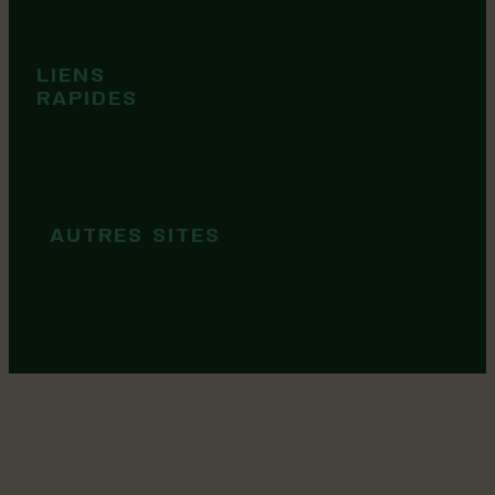
Événements
Territoire
Tops idées
LIENS
Cartes et
RAPIDES
brochures
Guide de
marque
AUTRES SITES
MRC Lotbinière
Goûtez Lotbinière